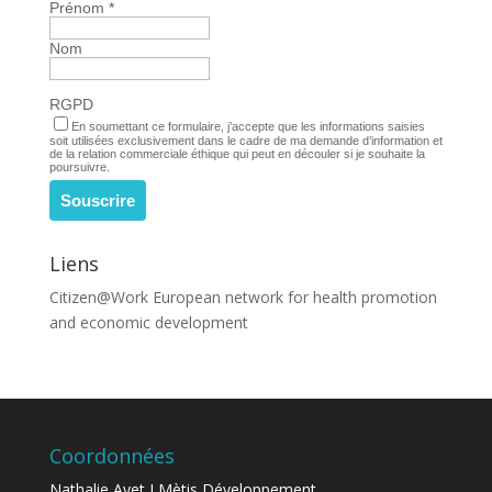
Prénom
*
Nom
RGPD
En soumettant ce formulaire, j’accepte que les informations saisies
soit utilisées exclusivement dans le cadre de ma demande d’information et
de la relation commerciale éthique qui peut en découler si je souhaite la
poursuivre.
Liens
Citizen@Work
European network for health promotion
and economic development
Coordonnées
Nathalie Ayet I Mètis Développement