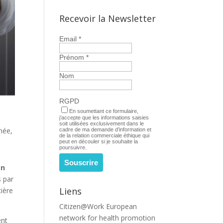
Recevoir la Newsletter
Email
*
Prénom
*
Nom
RGPD
En soumettant ce formulaire,
j’accepte que les informations saisies
soit utilisées exclusivement dans le
rnée,
cadre de ma demande d’information et
de la relation commerciale éthique qui
peut en découler si je souhaite la
poursuivre.
en
s par
Liens
cière
Citizen@Work
European
network for health promotion
ent